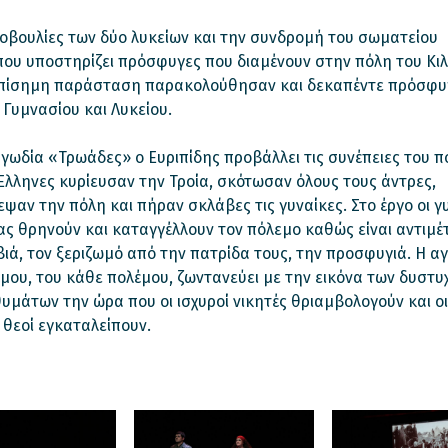
οβουλίες των δύο λυκείων και την συνδρομή του σωματείου
υ υποστηρίζει πρόσφυγες που διαμένουν στην πόλη του Κιλκ
πίσημη παράσταση παρακολούθησαν και δεκαπέντε πρόσφυ
Γυμνασίου και Λυκείου.
γωδία «Τρωάδες» ο Ευριπίδης προβάλλει τις συνέπειες του π
Έλληνες κυρίευσαν την Τροία, σκότωσαν όλους τους άντρες,
ψαν την πόλη και πήραν σκλάβες τις γυναίκες. Στο έργο οι γ
ας θρηνούν και καταγγέλλουν τον πόλεμο καθώς είναι αντιμέ
ιά, τον ξεριζωμό από την πατρίδα τους, την προσφυγιά. Η α
μου, του κάθε πολέμου, ζωντανεύει με την εικόνα των δυστυ
μάτων την ώρα που οι ισχυροί νικητές θριαμβολογούν και οι
 θεοί εγκαταλείπουν.