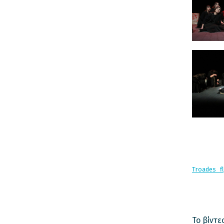
Troades_fl
Το βίντ