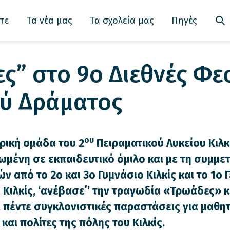
τε
Τα νέα μας
Τα σχολεία μας
Πηγές
ς” στο 9ο Διεθνές Φε
ύ Δράματος
ου
ρική ομάδα του 2
Πειραματικού Λυκείου Κιλκ
μένη σε εκπαιδευτικό όμιλο και με τη συμμε
ν από το 2ο και 3ο Γυμνάσιο Κιλκίς και το 1ο 
 Κιλκίς, ‘ανέβασε΄’ την τραγωδία «Τρωάδες» κ
πέντε συγκλονιστικές παραστάσεις για μαθητ
 και πολίτες της πόλης του Κιλκίς.