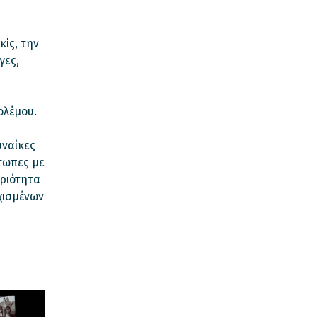
ίς, την
γες,
ολέμου.
υναίκες
τωπες με
γριότητα
χισμένων