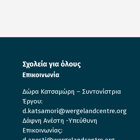
Σχολεία για όλους
Επικοινωνία
Δώρα Κατσαμώρη – Συντονίστρια
Έργου:
d.katsamori@wergelandcentre.org
Δάφνη Ανέστη -Υπεύθυνη
Επικοινωνίας:
d.anesti@wergelandcentre.org