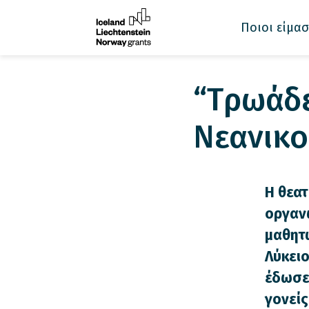
Ποιοι είμασ
“Tρωάδε
Νεανικο
Η θεατ
οργανω
μαθητώ
Λύκειο
έδωσε 
γονείς