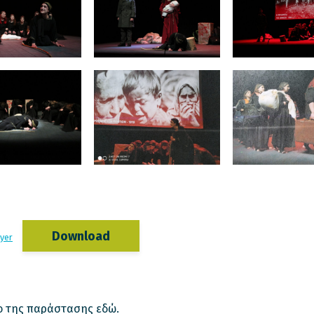
Download
yer
εο της παράστασης
εδώ
.