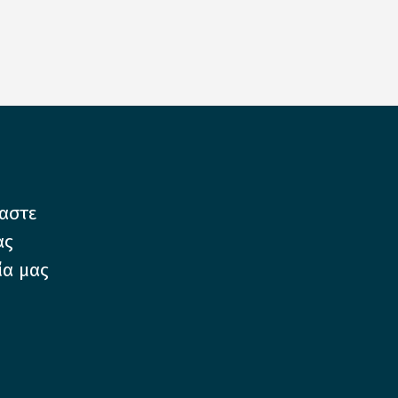
μαστε
ας
ία μας