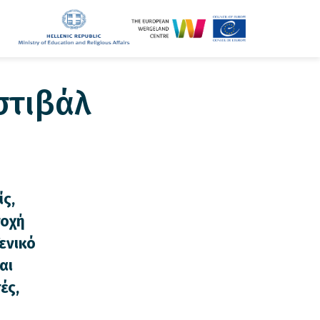
στιβάλ
ίς,
τοχή
Γενικό
αι
ές,