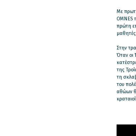
Με πρωτ
ΟΜΝES πο
πρώτη ε
μαθητές 
Στην τρα
Όταν οι 
κατέστρε
της Τροί
τη σκλαβ
του πολέ
αθώων θυ
κραταιοί