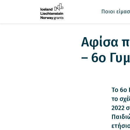
Ποιοι είμασ
Aφίσα π
– 6ο Γυ
Το 6ο
το σχέ
2022 σ
Παιδι
ετήσιο