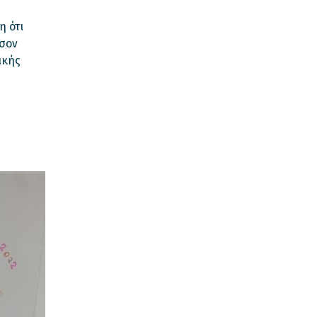
η ότι
όσον
ικής