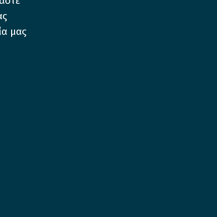
μαστε
ας
ία μας