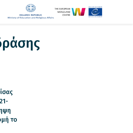
δράσης
ίσας
21-
ληψη
ρμή το