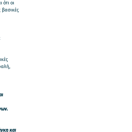
 ότι οι
 βασικές
ά
ικές
φαλή,
αι
γων.
γκη και