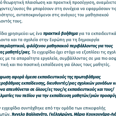
 θεωρητική πλαισίωση και πρακτική προσέγγιση, αναμένεται
χοντες/ουσες θα μπορέσουν στη συνέχεια να εφαρμόσουν τις
ιότητες, ανταποκρινόμενοι στις ανάγκες του μαθησιακού
οντός τους.
ρίδιο χρησιμεύει ως ένα
πρακτικό βοήθημα
για τα εκπαιδευτικ
οντα και τα σχολεία στην Ευρώπη για τη δημιουργία
περιληπτικού, φιλόξενου μαθησιακού περιβάλλοντος για τους
ες μαθητές
/ριες
. Το εγχειρίδιο έχει στόχο να εξοπλίσει τις σχολ
ες με τα απαραίτητα εργαλεία, συμβάλλοντας σε μια πιο ασ
ική και πιο ποιοτική εκπαίδευση για όλους τους μαθητές.
ρφωση αφορά άμεσα εκπαιδευτικούς της πρωτοβάθμιας
εροβάθμιας
εκπαίδευσης, διευθυντές
/ριες
σχολικών μονάδων κ
να απευθύνεται σε όλους
/ες
τους/ις
εκπαιδευτικούς και
τους/
λματίες του πεδίου για την εκπαίδευση μαθητών
/ριών
προσφύ
 εγχειρίδιο συντάχθηκε από την ομάδα των επικεφαλής
ωτών,
Άγγελο Βαλλιανάτο, Γκέλ
η
Αρώνη, Μάριο Κουκουνάρα-Λιά