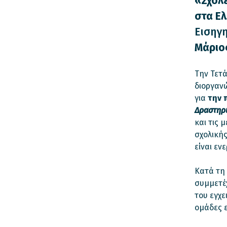
«Σχολ
στα Ελ
Εισηγη
Μάριο
Την Τετά
διοργαν
για
την 
Δραστηρ
και τις 
σχολικής
είναι εν
Κατά τη 
συμμετέχ
του εγχε
ομάδες 