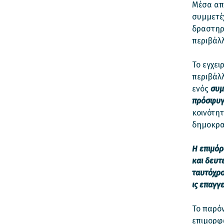
Μέσα από
συμμετέ
δραστηρ
περιβάλλ
Το εγχει
περιβάλλ
ενός
συμ
πρόσφυγ
κοινότητ
δημοκρατ
Η επιμό
και
δευτ
ταυτόχρο
ις
επαγγε
Το παρόν
επιμορφ