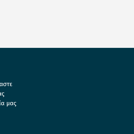
μαστε
ας
ία μας