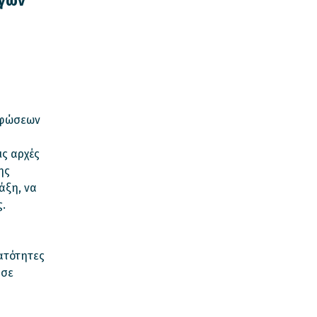
ύγων
ρφώσεων
ις αρχές
ης
άξη, να
ς.
ατότητες
 σε