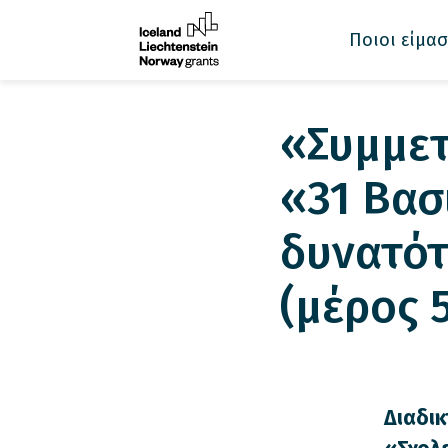
Ποιοι είμασ
«Συμμετ
«31 Βασ
δυνατότ
(μέρος 
Διαδικ