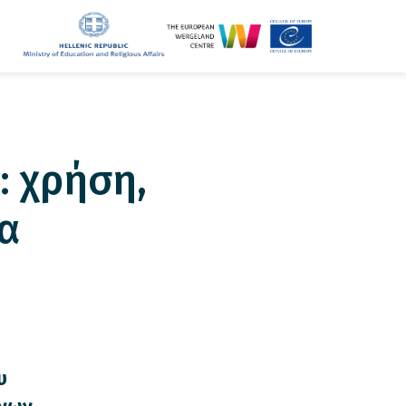
: χρήση,
α
υ