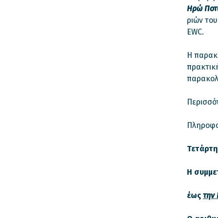
Ηρώ Ποτ
ριών του
EWC.
Η παρακ
πρακτικ
παρακολ
Περισσότ
Πληροφο
Τετάρτη,
Η συμμε
έως
την 