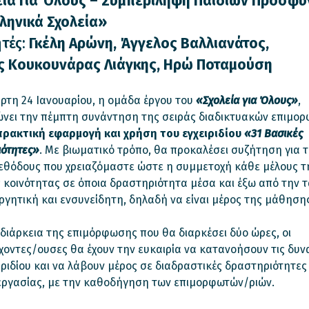
εία Για Όλους – Συμπερίληψη Παιδιών Προσφ
ληνικά Σχολεία»
τές:
Γκέλη Αρώνη, Άγγελος Βαλλιανάτος,
ς Κουκουνάρας Λιάγκης, Ηρώ Ποταμούση
ρτη 24 Ιανουαρίου, η ομάδα έργου του
«Σχολεία για Όλους»
,
ώνει την πέμπτη συνάντηση της σειράς διαδικτυακών επιμο
πρακτική εφαρμογή και χρήση του εγχειριδίου
«31 Βασικές
ιότητες»
. Με βιωματικό τρόπο, θα προκαλέσει συζήτηση για τ
μεθόδους που χρειαζόμαστε ώστε η συμμετοχή κάθε μέλους τ
 κοινότητας σε όποια δραστηριότητα μέσα και έξω από την τ
εργητική και ενσυνείδητη, δηλαδή να είναι μέρος της μάθηση
διάρκεια της επιμόρφωσης που θα διαρκέσει δύο ώρες, οι
οντες/ουσες θα έχουν την ευκαιρία να κατανοήσουν τις δυν
ιριδίου και να λάβουν μέρος σε διαδραστικές δραστηριότητες
εργασίας, με την καθοδήγηση των επιμορφωτών/ριών.