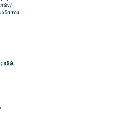
ωτών/
ομάδα του
,
ες
εδώ.
,