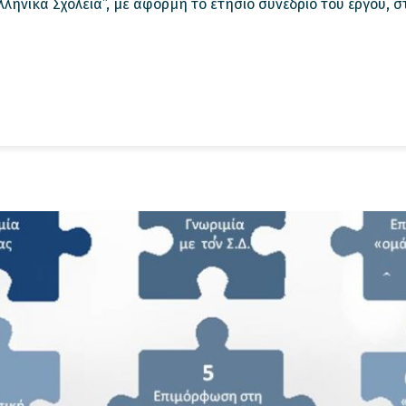
ηνικά Σχολεία”, με αφορμή το ετήσιο συνέδριο του έργου, στι