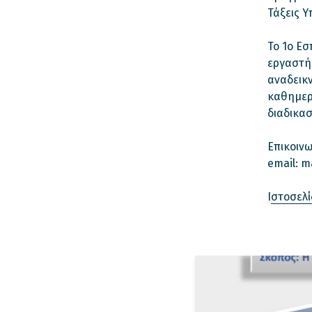
Τάξεις Υ
Το 1ο Εσ
εργαστή
αναδεικν
καθημερ
διαδικασ
Επικοινω
email: m
Ι
στοσελ