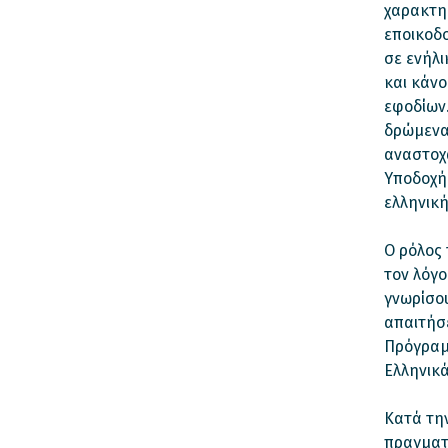
χαρακτη
εποικοδο
σε ενήλι
και κάν
εφοδίων.
δρώμενα 
αναστοχα
Υποδοχή
ελληνικ
Ο ρόλος 
τον λόγο
γνωρίσου
απαιτήσε
Πρόγραμ
Ελληνικά
Κατά τη
πραγματ