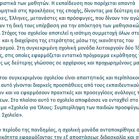
ριστικά των μαθητών. Η εκπαίδευση που παρέχεται απαντά
μητικά στις προκλήσεις της εποχής, δίνοντας μια δεύτερη ε
κες, Έλληνες, μετανάστες και πρόσφυγες, που δίνουν τον αγ
ουν τη δική τους υπέρβαση για την απόκτηση των μαθησιακώ
 Στόχος του σχολείου αποτελεί η ισότιμη συμμετοχή όλων στ
και η διαχείριση της ετερότητας μέσω της ικανότητας του
σμού. Στη συγκεκριμένη σχολική μονάδα λειτουργούν δύο Τά
ς, στις οποίες εφαρμόζεται εντατικό πρόγραμμα εκμάθησης 
ής ως δεύτερης γλώσσας σε αρχάριους και προχωρημένους μα
του συγκεκριμένου σχολείου είναι απαιτητικός και περίπλοκος
 αυτό γίνονται διαρκείς προσπάθειες από τους εκπαιδευτικού
ν και να εφαρμόσουν πρακτικές και προσεγγίσεις ανάλογες 
ων. Στο πλαίσιο αυτό το σχολείο αποφάσισε να ενταχθεί στο
μα «Σχολεία για Όλους: Συμπερίληψη των παιδιών προσφύγ
 Σχολεία».
ν περίοδο της πανδημίας, η σχολική μονάδα ανταποκρίθηκε 
ικότητα εφαρμόζοντας την εξ αποστάσεως διδασκαλία και σ