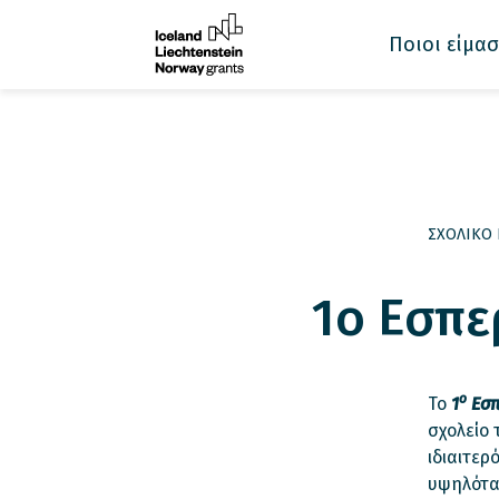
Ποιοι είμασ
ΣΧΟΛΙΚΟ 
1o Εσπε
ο
Το
1
Εσπ
σχολείο 
ιδιαιτερ
υψηλότα