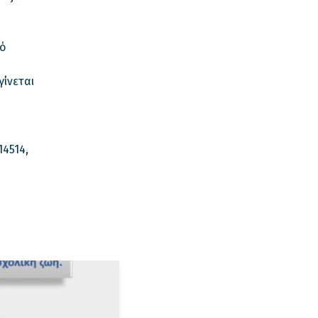
κό
γίνεται
14514,