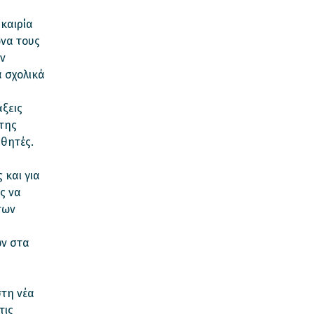
υκαιρία
ώνα τους
ν
α σχολικά
ξεις
της
θητές.
 και για
ς να
των
ων στα
στη νέα
τις